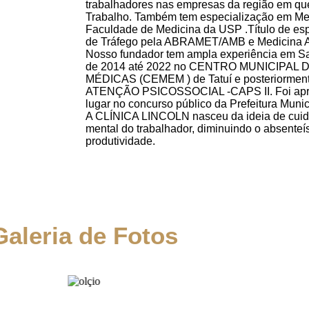
trabalhadores nas empresas da região em q
Trabalho. Também tem especialização em Med
Faculdade de Medicina da USP .Título de esp
de Tráfego pela ABRAMET/AMB e Medicina A
Nosso fundador tem ampla experiência em S
de 2014 até 2022 no CENTRO MUNICIPAL
MÉDICAS (CEMEM ) de Tatuí e posteriorm
ATENÇÃO PSICOSSOCIAL -CAPS II. Foi apr
lugar no concurso público da Prefeitura Munici
A CLÍNICA LINCOLN nasceu da ideia de cuida
mental do trabalhador, diminuindo o absente
produtividade.
Galeria de Fotos