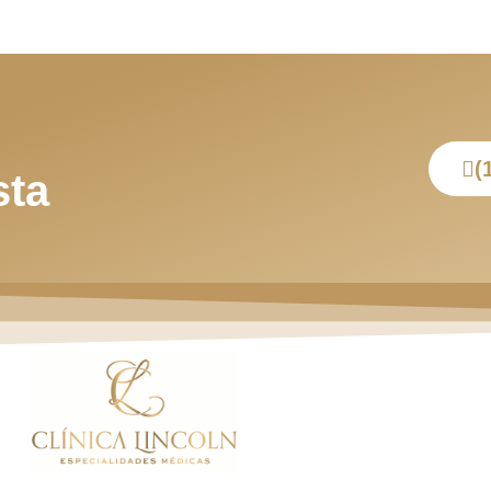
(
sta