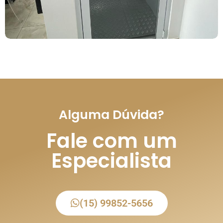
Alguma Dúvida?
Fale com um
Especialista
(15) 99852-5656