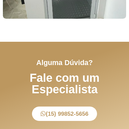
Alguma Dúvida?
Fale com um
Especialista
(15) 99852-5656