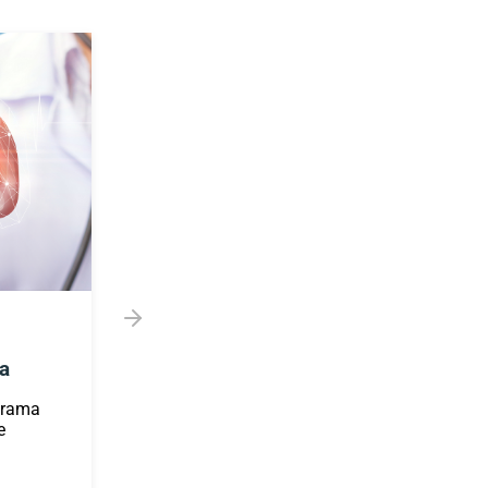
ma
Exame de Retorno ao
Trabalho
grama
e
Exame realizado com o
objetivo de verificar se o