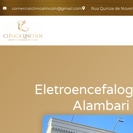
comercialclinicalincoln@gmail.com
Rua Quinze de Novemb
Eletroencefalo
Alambari