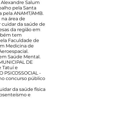
. Alexandre Salum
balho pela Santa
sta pela ANAMT/AMB.
 na área de
r cuidar da saúde de
resas da região em
ambém tem
pela Faculdade de
 em Medicina de
eroespacial.
 em Saúde Mental.
 MUNICIPAL DE
Tatuí e
O PSICOSSOCIAL -
 no concurso público
idar da saúde física
absenteísmo e