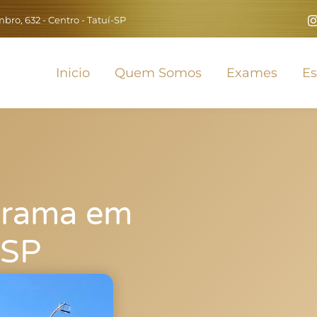
ro, 632 - Centro - Tatuí-SP
Inicio
Quem Somos
Exames
Es
grama em
 SP