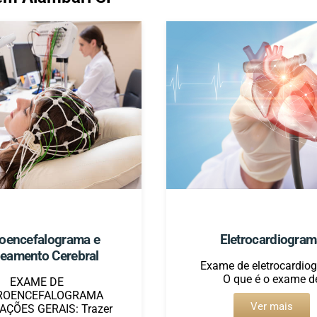
roencefalograma e
Eletrocardiogra
eamento Cerebral
Exame de eletrocardio
O que é o exame d
EXAME DE
ROENCEFALOGRAMA
Ver mais
AÇÕES GERAIS: Trazer