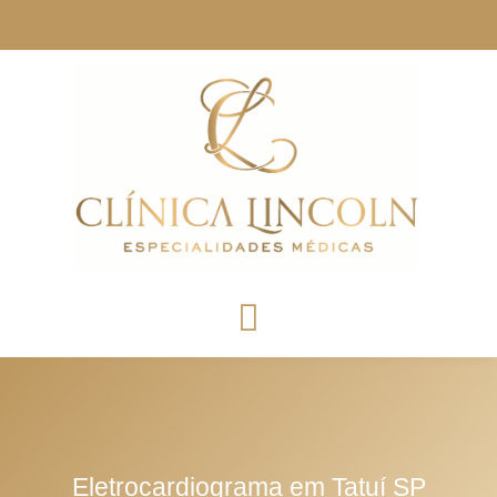
Eletrocardiograma em Tatuí SP