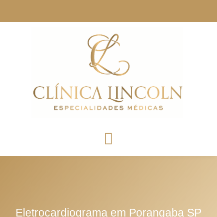
Eletrocardiograma em Porangaba SP