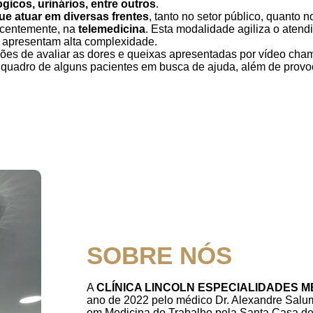
gicos, urinários, entre outros
.
e atuar em diversas frentes
, tanto no setor público, quanto n
recentemente, na
telemedicina
. Esta modalidade agiliza o atend
 apresentam alta complexidade.
es de avaliar as dores e queixas apresentadas por vídeo ch
o quadro de alguns pacientes em busca de ajuda, além de provo
SOBRE NÓS
A
CLÍNICA LINCOLN ESPECIALIDADES 
ano de 2022 pelo médico Dr. Alexandre Salum
em Medicina do Trabalho pela Santa Casa de