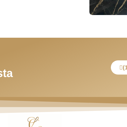
(
sta