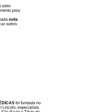
o setor
imento para
amada
evita
car outros
MÉDICAS
foi fundada no
 Lincoln, especialista
 São Paulo e Título de