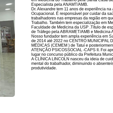
Especialista pela ANAMT/AMB.
Dr. Alexandre tem 11 anos de experiência na
Ocupacional. É responsável por cuidar da saú
trabalhadores nas empresas da região em q
Trabalho. Também tem especialização em Med
Faculdade de Medicina da USP .Título de esp
de Tráfego pela ABRAMET/AMB e Medicina A
Nosso fundador tem ampla experiência em S
de 2014 até 2022 no CENTRO MUNICIPAL
MÉDICAS (CEMEM ) de Tatuí e posteriorm
ATENÇÃO PSICOSSOCIAL -CAPS II. Foi apr
lugar no concurso público da Prefeitura Munici
A CLÍNICA LINCOLN nasceu da ideia de cuida
mental do trabalhador, diminuindo o absente
produtividade.